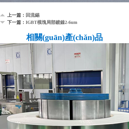
上一篇：
回流錫
下一篇：
IGBT模塊局部鍍鎳2-6um
相關(guān)產(chǎn)品