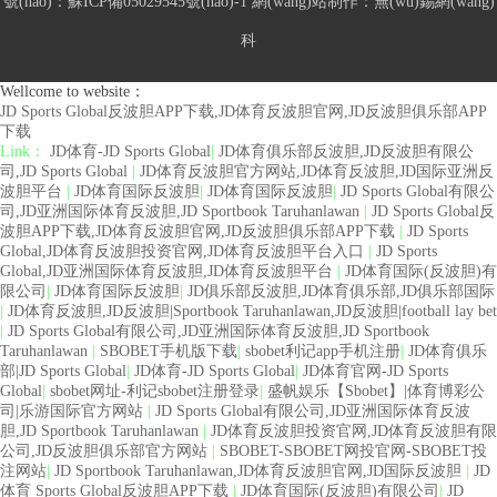
號(hào)：
蘇ICP備05029545號(hào)-1
網(wǎng)站制作：無(wú)錫網(wǎng)
科
Wellcome to website：
JD Sports Global反波胆APP下载,JD体育反波胆官网,JD反波胆俱乐部APP
下载
Link：
JD体育-JD Sports Global
|
JD体育俱乐部反波胆,JD反波胆有限公
司,JD Sports Global
|
JD体育反波胆官方网站,JD体育反波胆,JD国际亚洲反
波胆平台
|
JD体育国际反波胆
|
JD体育国际反波胆
|
JD Sports Global有限公
司,JD亚洲国际体育反波胆,JD Sportbook Taruhanlawan
|
JD Sports Global反
波胆APP下载,JD体育反波胆官网,JD反波胆俱乐部APP下载
|
JD Sports
Global,JD体育反波胆投资官网,JD体育反波胆平台入口
|
JD Sports
Global,JD亚洲国际体育反波胆,JD体育反波胆平台
|
JD体育国际(反波胆)有
限公司
|
JD体育国际反波胆
|
JD俱乐部反波胆,JD体育俱乐部,JD俱乐部国际
|
JD体育反波胆,JD反波胆|Sportbook Taruhanlawan,JD反波胆|football lay bet
|
JD Sports Global有限公司,JD亚洲国际体育反波胆,JD Sportbook
Taruhanlawan
|
SBOBET手机版下载
|
sbobet利记app手机注册
|
JD体育俱乐
部|JD Sports Global
|
JD体育-JD Sports Global
|
JD体育官网-JD Sports
Global
|
sbobet网址-利记sbobet注册登录
|
盛帆娱乐【Sbobet】|体育博彩公
司|乐游国际官方网站
|
JD Sports Global有限公司,JD亚洲国际体育反波
胆,JD Sportbook Taruhanlawan
|
JD体育反波胆投资官网,JD体育反波胆有限
公司,JD反波胆俱乐部官方网站
|
SBOBET-SBOBET网投官网-SBOBET投
注网站
|
JD Sportbook Taruhanlawan,JD体育反波胆官网,JD国际反波胆
|
JD
体育 Sports Global反波胆APP下载
|
JD体育国际(反波胆)有限公司
|
JD