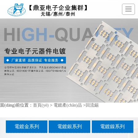
網(wǎng)站首頁(yè)
關(guān)于我們
▼
電鍍產(chǎn)品
▼
新聞動(dòng)態(tài)
▼
IGBT電鍍模塊
▼
生產(chǎn)設(shè)備
當(dāng)前位置：
首頁(yè)
>
電鍍產(chǎn)品
>
回流錫
▼
檢驗(yàn)設(shè)備
▼
電鍍金系列
電鍍銀系列
電鍍鎳系列
部分客戶
▼